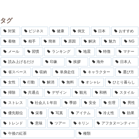
タグ
対策
ビジネス
健康
例文
日本
おすすめ
着物
相手
簡単
原因
解決
魅力
NG
メール
習慣
ランキング
地震
特徴
マナー
読み上げるだけ
印象
挨拶
海外
日本人
省スペース
収納
単身赴任
キャラクター
選び方
女性
行動
解消
無料
オシャレ
ひとり暮らし
掃除
共通点
デザイン
観光
和柄
スタイル
ストレス
社会人１年目
季節
安全
生理
男性
優先順位
栄養
写真
アイテム
冷え性
効果
トレンド
意味
ツアー
キリン
アフタヌーンティー
午後の紅茶
種類