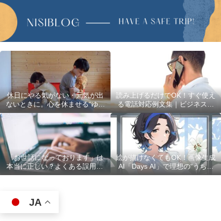
休日にやる気がない・元気が出
読み上げるだけでOK！すぐ使え
ないときに。心を休ませる“ゆる
る電話対応例文集｜ビジネスで
い過ごし方”5選
使える最初の言葉・最後の言葉
も完全網羅
「お世話になっております」は
絵が描けなくてもOK！画像生成
本当に正しい？よくある誤用10
AI「Days AI」で理想の“うちの
選
子”キャラクターを作ってみた体
験レポ
JA