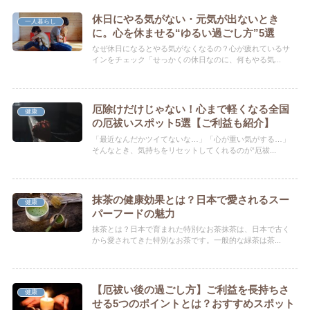
休日にやる気がない・元気が出ないとき
一人暮らし
に。心を休ませる“ゆるい過ごし方”5選
なぜ休日になるとやる気がなくなるの？心が疲れているサ
インをチェック「せっかくの休日なのに、何もやる気...
厄除けだけじゃない！心まで軽くなる全国
健康
の厄祓いスポット5選【ご利益も紹介】
「最近なんだかツイてないな…」「心が重い気がする…」
そんなとき、気持ちをリセットしてくれるのが“厄祓...
抹茶の健康効果とは？日本で愛されるスー
健康
パーフードの魅力
抹茶とは？日本で育まれた特別なお茶抹茶は、日本で古く
から愛されてきた特別なお茶です。一般的な緑茶は茶...
【厄祓い後の過ごし方】ご利益を長持ちさ
健康
せる5つのポイントとは？おすすめスポット