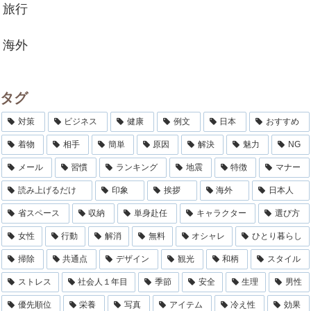
旅行
海外
タグ
対策
ビジネス
健康
例文
日本
おすすめ
着物
相手
簡単
原因
解決
魅力
NG
メール
習慣
ランキング
地震
特徴
マナー
読み上げるだけ
印象
挨拶
海外
日本人
省スペース
収納
単身赴任
キャラクター
選び方
女性
行動
解消
無料
オシャレ
ひとり暮らし
掃除
共通点
デザイン
観光
和柄
スタイル
ストレス
社会人１年目
季節
安全
生理
男性
優先順位
栄養
写真
アイテム
冷え性
効果