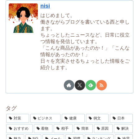
nisi
はじめまして。
働きながらブログを書いている西と申し
ます。
ちょっとしたニュースなど、日常に役立
つ情報を発信しています。
「こんな商品があったのか！」「こんな
情報があったのか！」
日々を充実させるちょっとした情報をご
紹介します。
タグ
対策
ビジネス
健康
例文
日本
おすすめ
着物
相手
簡単
原因
解決
魅力
NG
メール
習慣
ランキング
地震