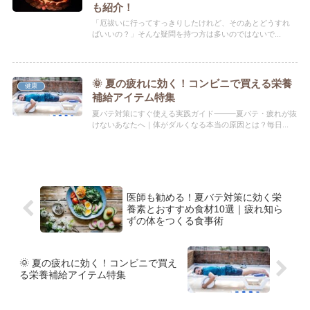
も紹介！
「厄祓いに行ってすっきりしたけれど、そのあとどうすれ
ばいいの？」そんな疑問を持つ方は多いのではないで...
🌞 夏の疲れに効く！コンビニで買える栄養
健康
補給アイテム特集
夏バテ対策にすぐ使える実践ガイド⸻夏バテ・疲れが抜
けないあなたへ｜体がダルくなる本当の原因とは？毎日...
医師も勧める！夏バテ対策に効く栄
養素とおすすめ食材10選｜疲れ知ら
ずの体をつくる食事術
🌞 夏の疲れに効く！コンビニで買え
る栄養補給アイテム特集