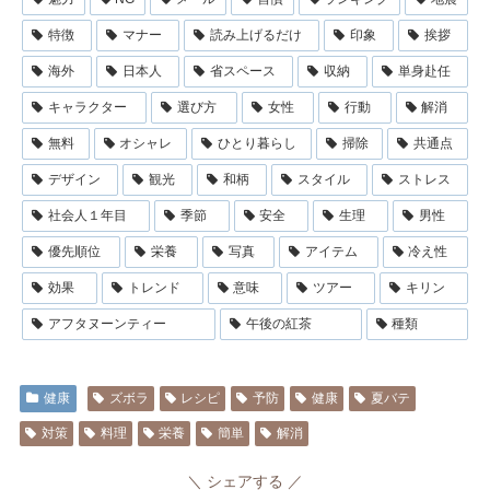
特徴
マナー
読み上げるだけ
印象
挨拶
海外
日本人
省スペース
収納
単身赴任
キャラクター
選び方
女性
行動
解消
無料
オシャレ
ひとり暮らし
掃除
共通点
デザイン
観光
和柄
スタイル
ストレス
社会人１年目
季節
安全
生理
男性
優先順位
栄養
写真
アイテム
冷え性
効果
トレンド
意味
ツアー
キリン
アフタヌーンティー
午後の紅茶
種類
健康
ズボラ
レシピ
予防
健康
夏バテ
対策
料理
栄養
簡単
解消
シェアする