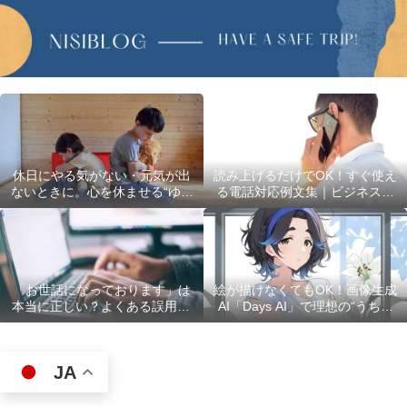
休日にやる気がない・元気が出
読み上げるだけでOK！すぐ使え
ないときに。心を休ませる“ゆる
る電話対応例文集｜ビジネスで
い過ごし方”5選
使える最初の言葉・最後の言葉
も完全網羅
「お世話になっております」は
絵が描けなくてもOK！画像生成
本当に正しい？よくある誤用10
AI「Days AI」で理想の“うちの
選
子”キャラクターを作ってみた体
験レポ
JA