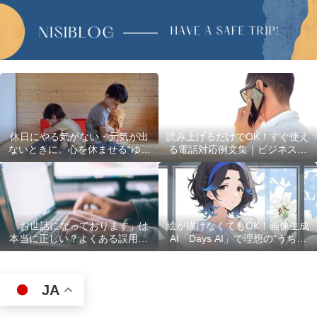
休日にやる気がない・元気が出
読み上げるだけでOK！すぐ使え
ないときに。心を休ませる“ゆる
る電話対応例文集｜ビジネスで
い過ごし方”5選
使える最初の言葉・最後の言葉
も完全網羅
「お世話になっております」は
絵が描けなくてもOK！画像生成
本当に正しい？よくある誤用10
AI「Days AI」で理想の“うちの
選
子”キャラクターを作ってみた体
験レポ
JA