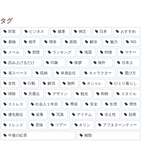
タグ
対策
ビジネス
健康
例文
日本
おすすめ
着物
相手
簡単
原因
解決
魅力
NG
メール
習慣
ランキング
地震
特徴
マナー
読み上げるだけ
印象
挨拶
海外
日本人
省スペース
収納
単身赴任
キャラクター
選び方
女性
行動
解消
無料
オシャレ
ひとり暮らし
掃除
共通点
デザイン
観光
和柄
スタイル
ストレス
社会人１年目
季節
安全
生理
男性
優先順位
栄養
写真
アイテム
冷え性
効果
トレンド
意味
ツアー
キリン
アフタヌーンティー
午後の紅茶
種類