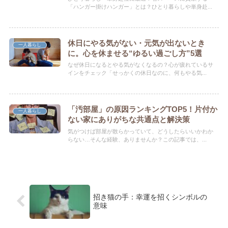
「ハンガー掛けハンガー」とは？ひとり暮らしや単身赴...
休日にやる気がない・元気が出ないとき
一人暮らし
に。心を休ませる“ゆるい過ごし方”5選
なぜ休日になるとやる気がなくなるの？心が疲れているサ
インをチェック「せっかくの休日なのに、何もやる気...
「汚部屋」の原因ランキングTOP5！片付か
一人暮らし
ない家にありがちな共通点と解決策
気がつけば部屋が散らかっていて、どうしたらいいかわか
らない…そんな経験、ありませんか？この記事では、...
招き猫の手：幸運を招くシンボルの
意味