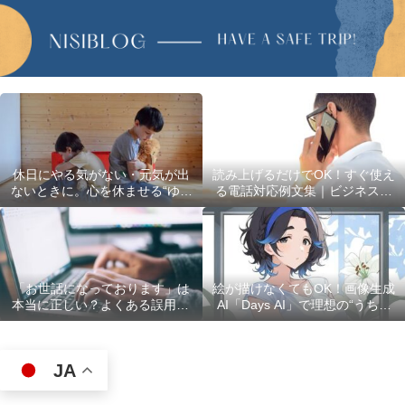
休日にやる気がない・元気が出
読み上げるだけでOK！すぐ使え
ないときに。心を休ませる“ゆる
る電話対応例文集｜ビジネスで
い過ごし方”5選
使える最初の言葉・最後の言葉
も完全網羅
「お世話になっております」は
絵が描けなくてもOK！画像生成
本当に正しい？よくある誤用10
AI「Days AI」で理想の“うちの
選
子”キャラクターを作ってみた体
験レポ
JA