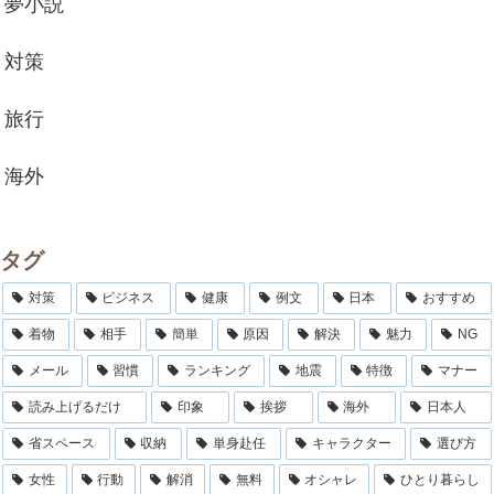
夢小説
対策
旅行
海外
タグ
対策
ビジネス
健康
例文
日本
おすすめ
着物
相手
簡単
原因
解決
魅力
NG
メール
習慣
ランキング
地震
特徴
マナー
読み上げるだけ
印象
挨拶
海外
日本人
省スペース
収納
単身赴任
キャラクター
選び方
女性
行動
解消
無料
オシャレ
ひとり暮らし