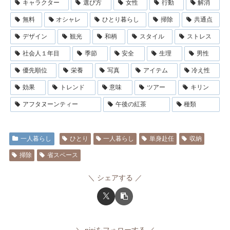
キャラクター
選び方
女性
行動
解消
無料
オシャレ
ひとり暮らし
掃除
共通点
デザイン
観光
和柄
スタイル
ストレス
社会人１年目
季節
安全
生理
男性
優先順位
栄養
写真
アイテム
冷え性
効果
トレンド
意味
ツアー
キリン
アフタヌーンティー
午後の紅茶
種類
一人暮らし
ひとり
一人暮らし
単身赴任
収納
掃除
省スペース
シェアする
nisiをフォローする