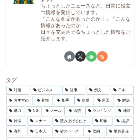
ちょっとしたニュースなど、日常に役立
つ情報を発信しています。
「こんな商品があったのか！」「こんな
情報があったのか！」
日々を充実させるちょっとした情報をご
紹介します。
タグ
対策
ビジネス
健康
例文
日本
おすすめ
着物
相手
簡単
原因
解決
魅力
NG
メール
習慣
ランキング
地震
特徴
マナー
読み上げるだけ
印象
挨拶
海外
日本人
省スペース
収納
単身赴任