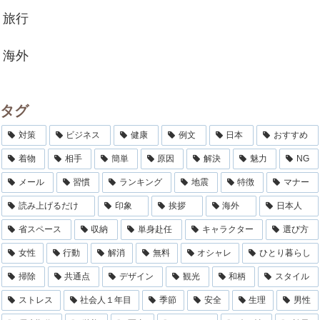
旅行
海外
タグ
対策
ビジネス
健康
例文
日本
おすすめ
着物
相手
簡単
原因
解決
魅力
NG
メール
習慣
ランキング
地震
特徴
マナー
読み上げるだけ
印象
挨拶
海外
日本人
省スペース
収納
単身赴任
キャラクター
選び方
女性
行動
解消
無料
オシャレ
ひとり暮らし
掃除
共通点
デザイン
観光
和柄
スタイル
ストレス
社会人１年目
季節
安全
生理
男性