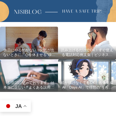
休日にやる気がない・元気が出
読み上げるだけでOK！すぐ使え
ないときに。心を休ませる“ゆる
る電話対応例文集｜ビジネスで
い過ごし方”5選
使える最初の言葉・最後の言葉
も完全網羅
「お世話になっております」は
絵が描けなくてもOK！画像生成
本当に正しい？よくある誤用10
AI「Days AI」で理想の“うちの
選
子”キャラクターを作ってみた体
験レポ
JA