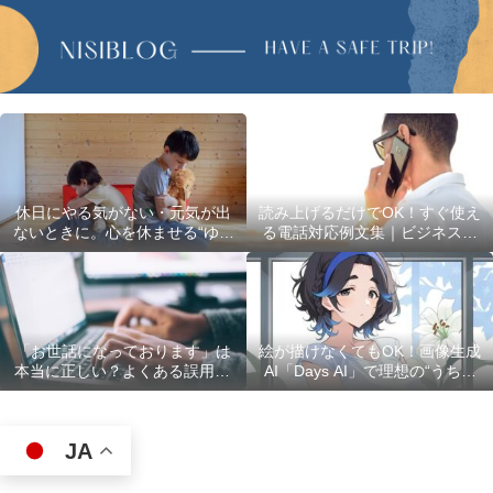
休日にやる気がない・元気が出
読み上げるだけでOK！すぐ使え
ないときに。心を休ませる“ゆる
る電話対応例文集｜ビジネスで
い過ごし方”5選
使える最初の言葉・最後の言葉
も完全網羅
「お世話になっております」は
絵が描けなくてもOK！画像生成
本当に正しい？よくある誤用10
AI「Days AI」で理想の“うちの
選
子”キャラクターを作ってみた体
験レポ
JA