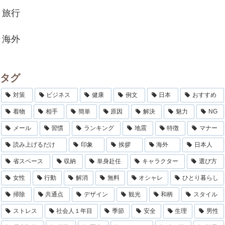
旅行
海外
タグ
対策
ビジネス
健康
例文
日本
おすすめ
着物
相手
簡単
原因
解決
魅力
NG
メール
習慣
ランキング
地震
特徴
マナー
読み上げるだけ
印象
挨拶
海外
日本人
省スペース
収納
単身赴任
キャラクター
選び方
女性
行動
解消
無料
オシャレ
ひとり暮らし
掃除
共通点
デザイン
観光
和柄
スタイル
ストレス
社会人１年目
季節
安全
生理
男性