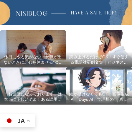
休日にやる気がない・元気が出
読み上げるだけでOK！すぐ使え
ないときに。心を休ませる“ゆる
る電話対応例文集｜ビジネスで
い過ごし方”5選
使える最初の言葉・最後の言葉
も完全網羅
「お世話になっております」は
絵が描けなくてもOK！画像生成
本当に正しい？よくある誤用10
AI「Days AI」で理想の“うちの
選
子”キャラクターを作ってみた体
験レポ
JA