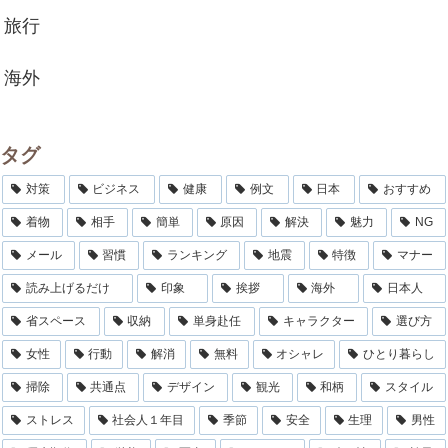
旅行
海外
タグ
対策
ビジネス
健康
例文
日本
おすすめ
着物
相手
簡単
原因
解決
魅力
NG
メール
習慣
ランキング
地震
特徴
マナー
読み上げるだけ
印象
挨拶
海外
日本人
省スペース
収納
単身赴任
キャラクター
選び方
女性
行動
解消
無料
オシャレ
ひとり暮らし
掃除
共通点
デザイン
観光
和柄
スタイル
ストレス
社会人１年目
季節
安全
生理
男性