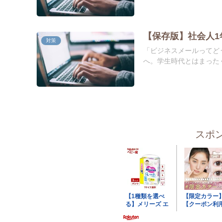
【保存版】社会人
対策
「ビジネスメールってど
へ。学生時代とはまったく
スポ