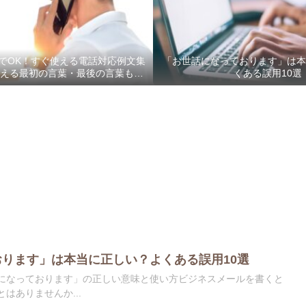
でOK！すぐ使える電話対応例文集
「お世話になっております」は
える最初の言葉・最後の言葉も完
くある誤用10選
全網羅
ります」は本当に正しい？よくある誤用10選
になっております」の正しい意味と使い方ビジネスメールを書くと
はありませんか...