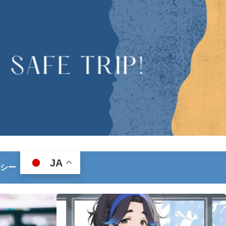
JA
シー