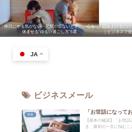
休日にやる気がない・元気が出ないときに。心を
読み上げるだけ
休ませる“ゆるい過ごし方”5選
｜ビジネスで使
JA
ビジネスメール
「お世話になってお
対策
【基本の確認】「お世話
き、最初の一文に悩むこと