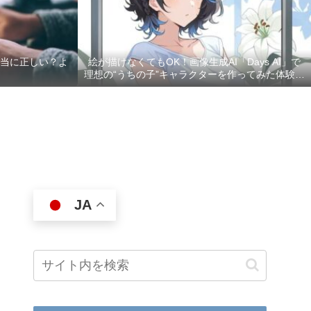
本当に正しい？よ
絵が描けなくてもOK！画像生成AI「Days AI」で
理想の“うちの子”キャラクターを作ってみた体験レ
ポ
JA