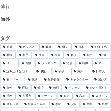
旅行
海外
タグ
対策
ビジネス
健康
例文
日本
おすすめ
着物
相手
簡単
原因
解決
魅力
NG
メール
習慣
ランキング
地震
特徴
マナー
読み上げるだけ
印象
挨拶
海外
日本人
省スペース
収納
単身赴任
キャラクター
選び方
女性
行動
解消
無料
オシャレ
ひとり暮らし
掃除
共通点
デザイン
観光
和柄
スタイル
ストレス
社会人１年目
季節
安全
生理
男性