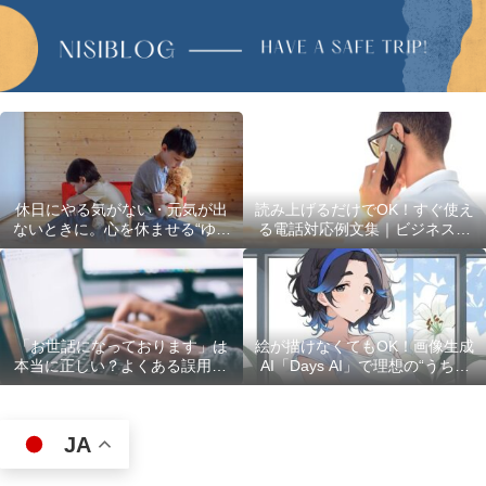
休日にやる気がない・元気が出
読み上げるだけでOK！すぐ使え
ないときに。心を休ませる“ゆる
る電話対応例文集｜ビジネスで
い過ごし方”5選
使える最初の言葉・最後の言葉
も完全網羅
「お世話になっております」は
絵が描けなくてもOK！画像生成
本当に正しい？よくある誤用10
AI「Days AI」で理想の“うちの
選
子”キャラクターを作ってみた体
験レポ
JA