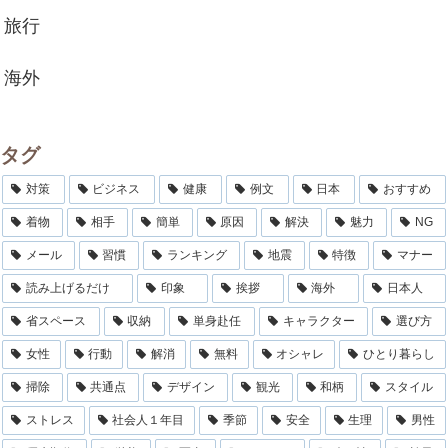
旅行
海外
タグ
対策
ビジネス
健康
例文
日本
おすすめ
着物
相手
簡単
原因
解決
魅力
NG
メール
習慣
ランキング
地震
特徴
マナー
読み上げるだけ
印象
挨拶
海外
日本人
省スペース
収納
単身赴任
キャラクター
選び方
女性
行動
解消
無料
オシャレ
ひとり暮らし
掃除
共通点
デザイン
観光
和柄
スタイル
ストレス
社会人１年目
季節
安全
生理
男性