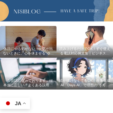
休日にやる気がない・元気が出
読み上げるだけでOK！すぐ使え
ないときに。心を休ませる“ゆる
る電話対応例文集｜ビジネスで
い過ごし方”5選
使える最初の言葉・最後の言葉
も完全網羅
「お世話になっております」は
絵が描けなくてもOK！画像生成
本当に正しい？よくある誤用10
AI「Days AI」で理想の“うちの
選
子”キャラクターを作ってみた体
験レポ
JA