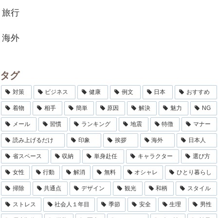
旅行
海外
タグ
対策
ビジネス
健康
例文
日本
おすすめ
着物
相手
簡単
原因
解決
魅力
NG
メール
習慣
ランキング
地震
特徴
マナー
読み上げるだけ
印象
挨拶
海外
日本人
省スペース
収納
単身赴任
キャラクター
選び方
女性
行動
解消
無料
オシャレ
ひとり暮らし
掃除
共通点
デザイン
観光
和柄
スタイル
ストレス
社会人１年目
季節
安全
生理
男性