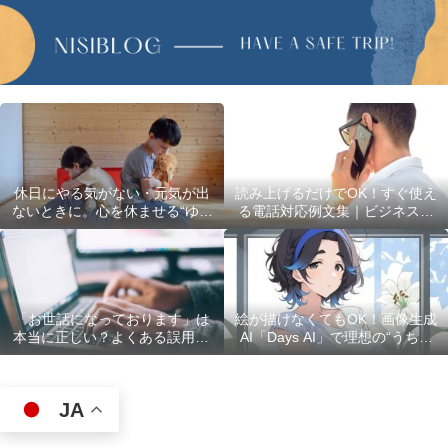
休日にやる気がない・元気が出
読み上げるだけでOK！すぐ使え
ないときに。心を休ませる“ゆる
る電話対応例文集｜ビジネスで
い過ごし方”5選
使える最初の言葉・最後の言葉
も完全網羅
「お世話になっております」は
絵が描けなくてもOK！画像生成
本当に正しい？よくある誤用10
AI「Days AI」で理想の“うちの
選
子”キャラクターを作ってみた体
験レポ
JA