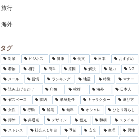
旅行
海外
タグ
対策
ビジネス
健康
例文
日本
おすすめ
着物
相手
簡単
原因
解決
魅力
NG
メール
習慣
ランキング
地震
特徴
マナー
読み上げるだけ
印象
挨拶
海外
日本人
省スペース
収納
単身赴任
キャラクター
選び方
女性
行動
解消
無料
オシャレ
ひとり暮らし
掃除
共通点
デザイン
観光
和柄
スタイル
ストレス
社会人１年目
季節
安全
生理
男性