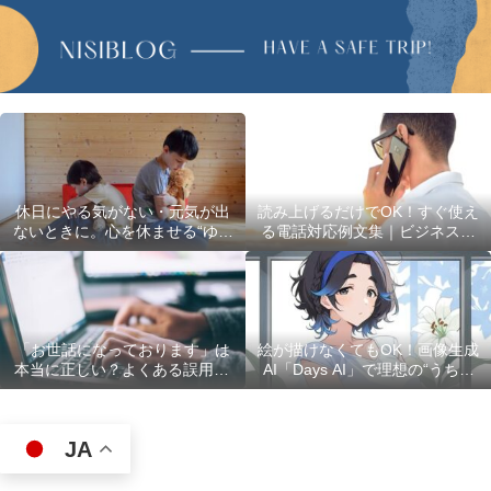
休日にやる気がない・元気が出
読み上げるだけでOK！すぐ使え
ないときに。心を休ませる“ゆる
る電話対応例文集｜ビジネスで
い過ごし方”5選
使える最初の言葉・最後の言葉
も完全網羅
「お世話になっております」は
絵が描けなくてもOK！画像生成
本当に正しい？よくある誤用10
AI「Days AI」で理想の“うちの
選
子”キャラクターを作ってみた体
験レポ
JA