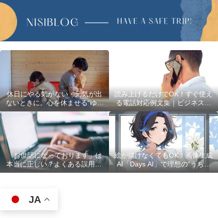
休日にやる気がない・元気が出
読み上げるだけでOK！すぐ使え
ないときに。心を休ませる“ゆる
る電話対応例文集｜ビジネスで
い過ごし方”5選
使える最初の言葉・最後の言葉
も完全網羅
「お世話になっております」は
絵が描けなくてもOK！画像生成
本当に正しい？よくある誤用10
AI「Days AI」で理想の“うちの
選
子”キャラクターを作ってみた体
験レポ
JA