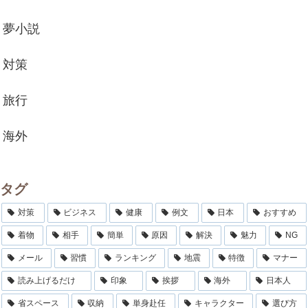
夢小説
対策
旅行
海外
タグ
対策
ビジネス
健康
例文
日本
おすすめ
着物
相手
簡単
原因
解決
魅力
NG
メール
習慣
ランキング
地震
特徴
マナー
読み上げるだけ
印象
挨拶
海外
日本人
省スペース
収納
単身赴任
キャラクター
選び方