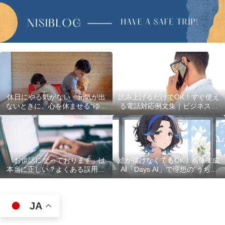
休日にやる気がない・元気が出
読み上げるだけでOK！すぐ使え
ないときに。心を休ませる“ゆる
る電話対応例文集｜ビジネスで
い過ごし方”5選
使える最初の言葉・最後の言葉
も完全網羅
「お世話になっております」は
絵が描けなくてもOK！画像生成
本当に正しい？よくある誤用10
AI「Days AI」で理想の“うちの
選
子”キャラクターを作ってみた体
験レポ
JA