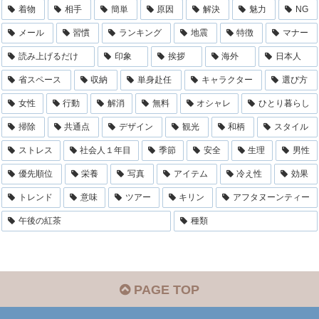
着物
相手
簡単
原因
解決
魅力
NG
メール
習慣
ランキング
地震
特徴
マナー
読み上げるだけ
印象
挨拶
海外
日本人
省スペース
収納
単身赴任
キャラクター
選び方
女性
行動
解消
無料
オシャレ
ひとり暮らし
掃除
共通点
デザイン
観光
和柄
スタイル
ストレス
社会人１年目
季節
安全
生理
男性
優先順位
栄養
写真
アイテム
冷え性
効果
トレンド
意味
ツアー
キリン
アフタヌーンティー
午後の紅茶
種類
PAGE TOP