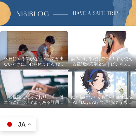
休日にやる気がない・元気が出
読み上げるだけでOK！すぐ使え
ないときに。心を休ませる“ゆる
る電話対応例文集｜ビジネスで
い過ごし方”5選
使える最初の言葉・最後の言葉
も完全網羅
「お世話になっております」は
絵が描けなくてもOK！画像生成
本当に正しい？よくある誤用10
AI「Days AI」で理想の“うちの
選
子”キャラクターを作ってみた体
験レポ
JA