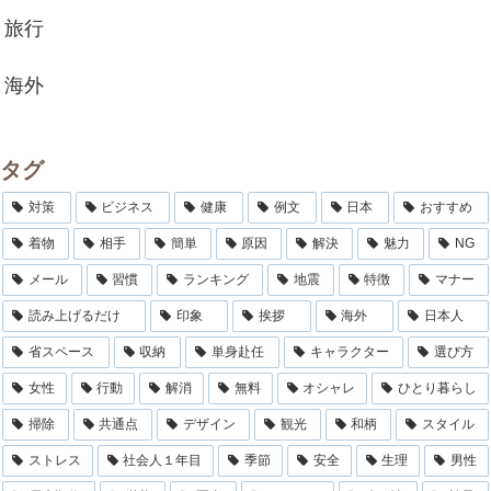
旅行
海外
タグ
対策
ビジネス
健康
例文
日本
おすすめ
着物
相手
簡単
原因
解決
魅力
NG
メール
習慣
ランキング
地震
特徴
マナー
読み上げるだけ
印象
挨拶
海外
日本人
省スペース
収納
単身赴任
キャラクター
選び方
女性
行動
解消
無料
オシャレ
ひとり暮らし
掃除
共通点
デザイン
観光
和柄
スタイル
ストレス
社会人１年目
季節
安全
生理
男性