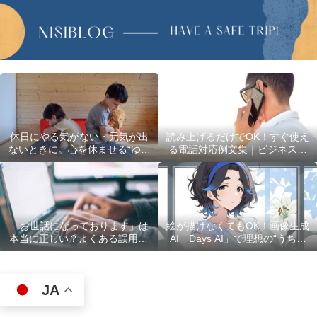
休日にやる気がない・元気が出
読み上げるだけでOK！すぐ使え
ないときに。心を休ませる“ゆる
る電話対応例文集｜ビジネスで
い過ごし方”5選
使える最初の言葉・最後の言葉
も完全網羅
「お世話になっております」は
絵が描けなくてもOK！画像生成
本当に正しい？よくある誤用10
AI「Days AI」で理想の“うちの
選
子”キャラクターを作ってみた体
験レポ
JA