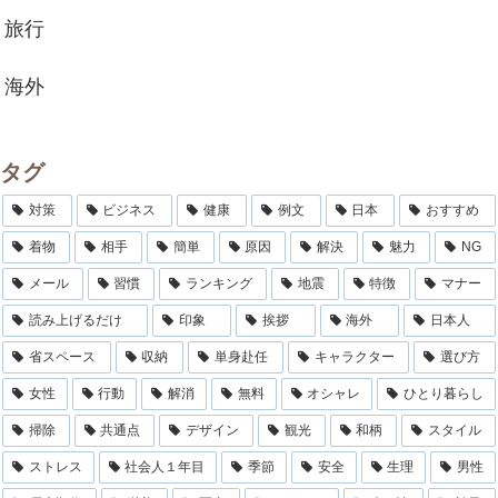
旅行
海外
タグ
対策
ビジネス
健康
例文
日本
おすすめ
着物
相手
簡単
原因
解決
魅力
NG
メール
習慣
ランキング
地震
特徴
マナー
読み上げるだけ
印象
挨拶
海外
日本人
省スペース
収納
単身赴任
キャラクター
選び方
女性
行動
解消
無料
オシャレ
ひとり暮らし
掃除
共通点
デザイン
観光
和柄
スタイル
ストレス
社会人１年目
季節
安全
生理
男性