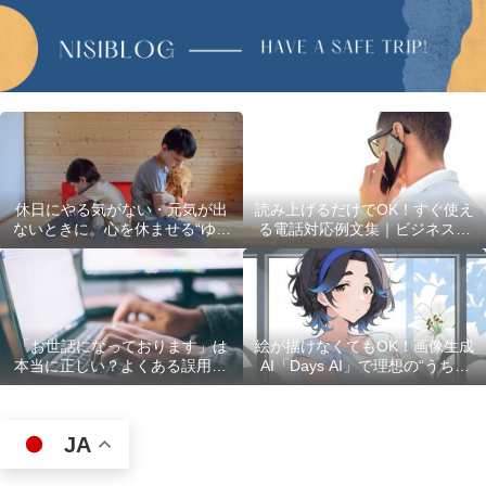
休日にやる気がない・元気が出
読み上げるだけでOK！すぐ使え
ないときに。心を休ませる“ゆる
る電話対応例文集｜ビジネスで
い過ごし方”5選
使える最初の言葉・最後の言葉
も完全網羅
「お世話になっております」は
絵が描けなくてもOK！画像生成
本当に正しい？よくある誤用10
AI「Days AI」で理想の“うちの
選
子”キャラクターを作ってみた体
験レポ
JA