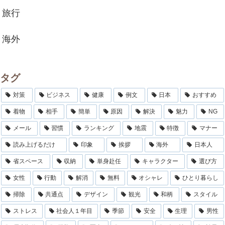
旅行
海外
タグ
対策
ビジネス
健康
例文
日本
おすすめ
着物
相手
簡単
原因
解決
魅力
NG
メール
習慣
ランキング
地震
特徴
マナー
読み上げるだけ
印象
挨拶
海外
日本人
省スペース
収納
単身赴任
キャラクター
選び方
女性
行動
解消
無料
オシャレ
ひとり暮らし
掃除
共通点
デザイン
観光
和柄
スタイル
ストレス
社会人１年目
季節
安全
生理
男性