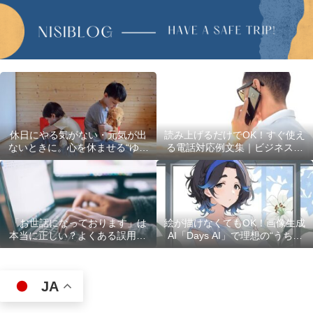
休日にやる気がない・元気が出
読み上げるだけでOK！すぐ使え
ないときに。心を休ませる“ゆる
る電話対応例文集｜ビジネスで
い過ごし方”5選
使える最初の言葉・最後の言葉
も完全網羅
「お世話になっております」は
絵が描けなくてもOK！画像生成
本当に正しい？よくある誤用10
AI「Days AI」で理想の“うちの
選
子”キャラクターを作ってみた体
験レポ
JA