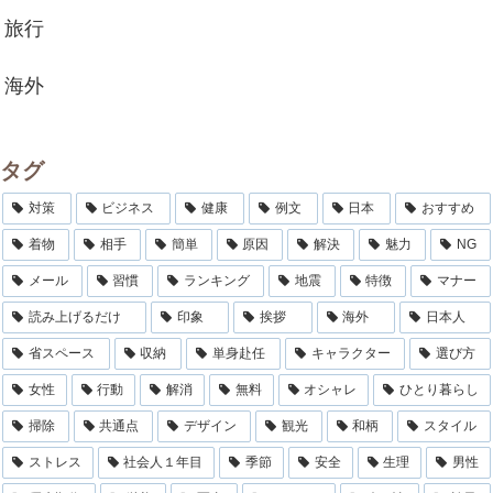
旅行
海外
タグ
対策
ビジネス
健康
例文
日本
おすすめ
着物
相手
簡単
原因
解決
魅力
NG
メール
習慣
ランキング
地震
特徴
マナー
読み上げるだけ
印象
挨拶
海外
日本人
省スペース
収納
単身赴任
キャラクター
選び方
女性
行動
解消
無料
オシャレ
ひとり暮らし
掃除
共通点
デザイン
観光
和柄
スタイル
ストレス
社会人１年目
季節
安全
生理
男性