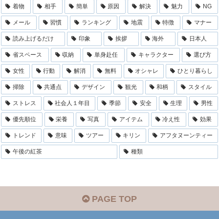
着物
相手
簡単
原因
解決
魅力
NG
メール
習慣
ランキング
地震
特徴
マナー
読み上げるだけ
印象
挨拶
海外
日本人
省スペース
収納
単身赴任
キャラクター
選び方
女性
行動
解消
無料
オシャレ
ひとり暮らし
掃除
共通点
デザイン
観光
和柄
スタイル
ストレス
社会人１年目
季節
安全
生理
男性
優先順位
栄養
写真
アイテム
冷え性
効果
トレンド
意味
ツアー
キリン
アフタヌーンティー
午後の紅茶
種類
PAGE TOP