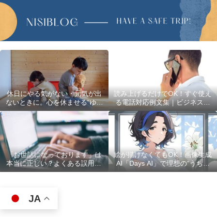
休日にやる気がない・元気が出
読み上げるだけでOK！すぐ使え
ないときに。心を休ませる“ゆる
る電話対応例文集｜ビジネスで
い過ごし方”5選
使える最初の言葉・最後の言葉
も完全網羅
「お世話になっております」は
絵が描けなくてもOK！画像生成
本当に正しい？よくある誤用10
AI「Days AI」で理想の“うちの
選
子”キャラクターを作ってみた体
験レポ
JA