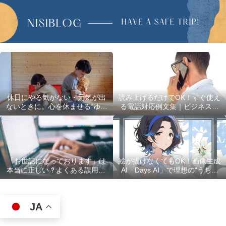
休日にやる気がない・元気が出
読み上げるだけでOK！すぐ使え
ないときに。心を休ませる“ゆる
る電話対応例文集｜ビジネスで
い過ごし方”5選
使える最初の言葉・最後の言葉
も完全網羅
「お世話になっております」は
絵が描けなくてもOK！画像生成
本当に正しい？よくある誤用10
AI「Days AI」で理想の“うちの
選
子”キャラクターを作ってみた体
験レポ
JA