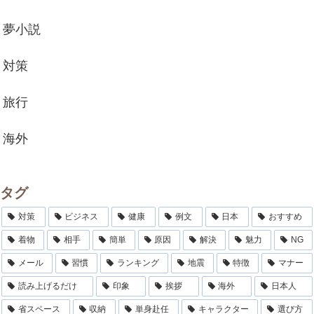
夢小説
対策
旅行
海外
タグ
対策
ビジネス
健康
例文
日本
おすすめ
着物
相手
簡単
原因
解決
魅力
NG
メール
習慣
ランキング
地震
特徴
マナー
読み上げるだけ
印象
挨拶
海外
日本人
省スペース
収納
単身赴任
キャラクター
選び方