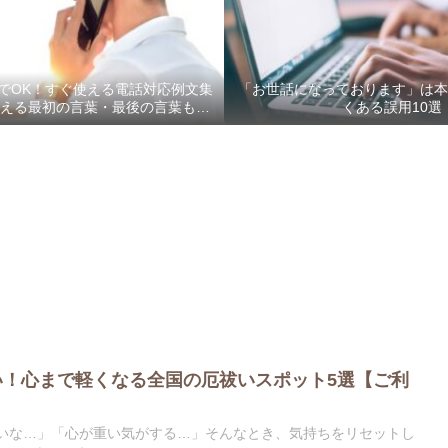
でOK！すぐ使える電話対応例文集
「お世話になっております」は
える最初の言葉・最後の言葉も完
くある誤用10選
全網羅
い！心まで軽くなる全国の厄祓いスポット5選【ご利
いな…」「心が重い気がする…」そんなとき、気持ちをリセットし