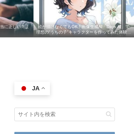
本当に正しい？よ
絵が描けなくてもOK！画像生成AI「Days AI」で
理想の“うちの子”キャラクターを作ってみた体験レ
ポ
JA