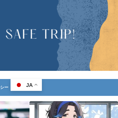
JA
シー