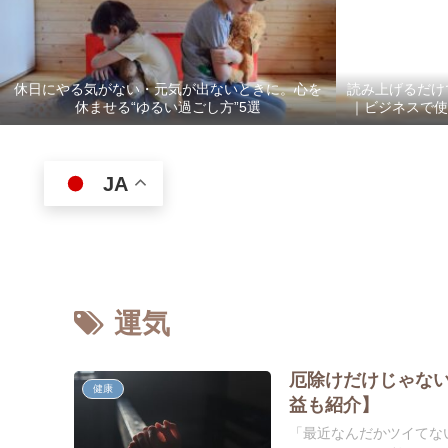
休日にやる気がない・元気が出ないときに。心を
読み上げるだけ
休ませる“ゆるい過ごし方”5選
｜ビジネスで使
JA
運気
厄除けだけじゃな
健康
益も紹介】
「最近なんだかツイてな