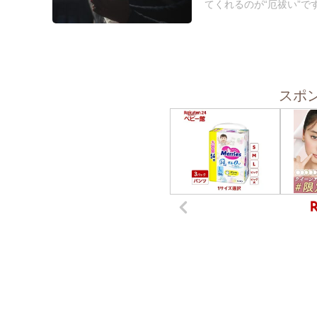
てくれるのが“厄祓い”です
スポ