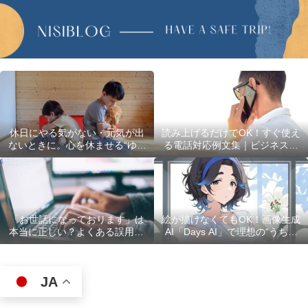
休日にやる気がない・元気が出
読み上げるだけでOK！すぐ使え
ないときに。心を休ませる“ゆる
る電話対応例文集｜ビジネスで
い過ごし方”5選
使える最初の言葉・最後の言葉
も完全網羅
「お世話になっております」は
絵が描けなくてもOK！画像生成
本当に正しい？よくある誤用10
AI「Days AI」で理想の“うちの
選
子”キャラクターを作ってみた体
験レポ
JA