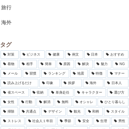
旅行
海外
タグ
対策
ビジネス
健康
例文
日本
おすすめ
着物
相手
簡単
原因
解決
魅力
NG
メール
習慣
ランキング
地震
特徴
マナー
読み上げるだけ
印象
挨拶
海外
日本人
省スペース
収納
単身赴任
キャラクター
選び方
女性
行動
解消
無料
オシャレ
ひとり暮らし
掃除
共通点
デザイン
観光
和柄
スタイル
ストレス
社会人１年目
季節
安全
生理
男性