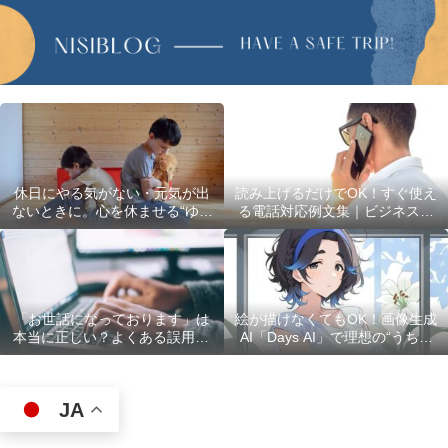
休日にやる気がない・元気が出
読み上げるだけでOK！すぐ使え
ないときに。心を休ませる“ゆる
る電話対応例文集｜ビジネスで
い過ごし方”5選
使える最初の言葉・最後の言葉
も完全網羅
「お世話になっております」は
絵が描けなくてもOK！画像生成
本当に正しい？よくある誤用10
AI「Days AI」で理想の“うちの
選
子”キャラクターを作ってみた体
験レポ
JA