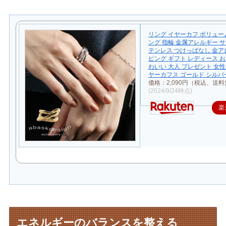
リング イヤーカフ ボリュ
ング 指輪 金属アレルギー 
テンレス つけっぱなし 金ア
ピング ギフト レディース お
わいい 大人 プレゼント 女性
ヤーカフス ゴールド シルバ
価格：2,090円（税込、送料
(2024/9/24時点)
楽
エネルギーのバランスを整える