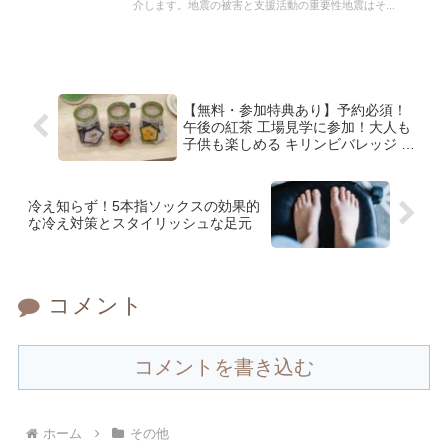
介します。地震の被害と支援活動の重要性地震はそ...
【無料・参加特典あり】予約必須！
午後の紅茶 工場見学に参加！大人も
子供も楽しめる キリンビバレッジ 滋
賀工場 Part2
冷え知らず！5本指ソックスの効果的
な冷え対策とスタイリッシュな足元
コメント
コメントを書き込む
ホーム
その他