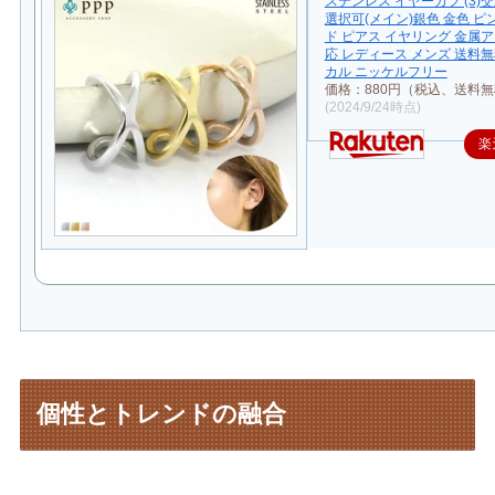
ステンレス イヤーカフ (3)
選択可(メイン)銀色 金色 
ド ピアス イヤリング 金属
応 レディース メンズ 送料無
カル ニッケルフリー
価格：880円（税込、送料無
(2024/9/24時点)
楽
個性とトレンドの融合