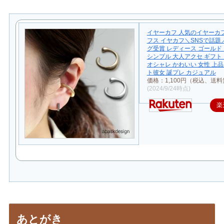
イヤーカフ 人気のイヤーカ
フス イヤカフ＼SNSで話題
グ受賞 レディース ゴールド
シンプル 大人アクセ ギフト
オシャレ かわいい 女性 上品
ト彼女 誕プレ カジュアル
価格：1,100円（税込、送料
(2024/9/24時点)
楽
あとがき