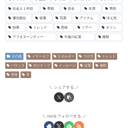
社会人１年目
季節
安全
生理
男性
優先順位
栄養
写真
アイテム
冷え性
効果
トレンド
意味
ツアー
キリン
アフタヌーンティー
午後の紅茶
種類
その他
イヤーカフ
エネルギー
つけ方
トレンド
バランス
ポジティブ
メッセージ
位置
個性
意味
耳
シェアする
nisiをフォローする