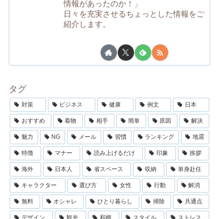
情報があったのか！」
日々を充実させるちょっとした情報をご
紹介します。
タグ
対策
ビジネス
健康
例文
日本
おすすめ
着物
相手
簡単
原因
解決
魅力
NG
メール
習慣
ランキング
地震
特徴
マナー
読み上げるだけ
印象
挨拶
海外
日本人
省スペース
収納
単身赴任
キャラクター
選び方
女性
行動
解消
無料
オシャレ
ひとり暮らし
掃除
共通点
デザイン
観光
和柄
スタイル
ストレス