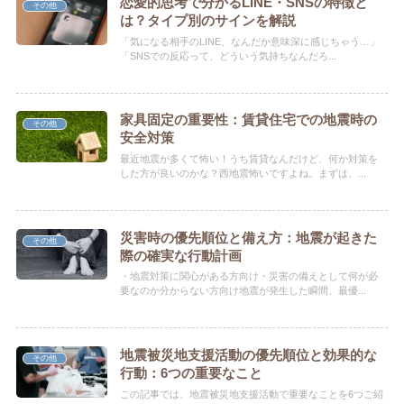
恋愛的思考で分かるLINE・SNSの特徴と
その他
は？タイプ別のサインを解説
「気になる相手のLINE、なんだか意味深に感じちゃう…」
「SNSでの反応って、どういう気持ちなんだろ...
家具固定の重要性：賃貸住宅での地震時の
その他
安全対策
最近地震が多くて怖い！うち賃貸なんだけど、何か対策を
した方が良いのかな？西地震怖いですよね。まずは、...
災害時の優先順位と備え方：地震が起きた
その他
際の確実な行動計画
・地震対策に関心がある方向け・災害の備えとして何が必
要なのか分からない方向け地震が発生した瞬間、最優...
地震被災地支援活動の優先順位と効果的な
その他
行動：6つの重要なこと
この記事では、地震被災地支援活動で重要なことを6つご紹