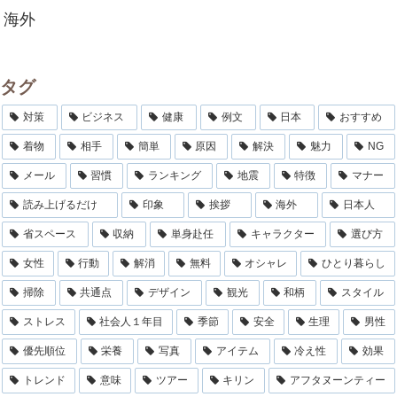
海外
タグ
対策
ビジネス
健康
例文
日本
おすすめ
着物
相手
簡単
原因
解決
魅力
NG
メール
習慣
ランキング
地震
特徴
マナー
読み上げるだけ
印象
挨拶
海外
日本人
省スペース
収納
単身赴任
キャラクター
選び方
女性
行動
解消
無料
オシャレ
ひとり暮らし
掃除
共通点
デザイン
観光
和柄
スタイル
ストレス
社会人１年目
季節
安全
生理
男性
優先順位
栄養
写真
アイテム
冷え性
効果
トレンド
意味
ツアー
キリン
アフタヌーンティー