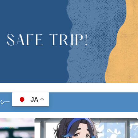
JA
シー