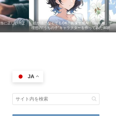
本当に正しい？よ
絵が描けなくてもOK！画像生成AI「Days AI」で
理想の“うちの子”キャラクターを作ってみた体験レ
ポ
JA