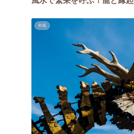
風水で繁栄を呼ぶ！龍と縁
和風