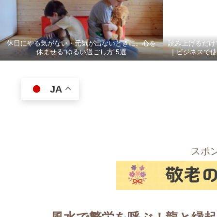
休日にやる気がない・元気が出ないときに。心を
読み上げるだけ
休ませる“ゆるい過ごし方”5選
｜ビジネスで使
JA
スポ