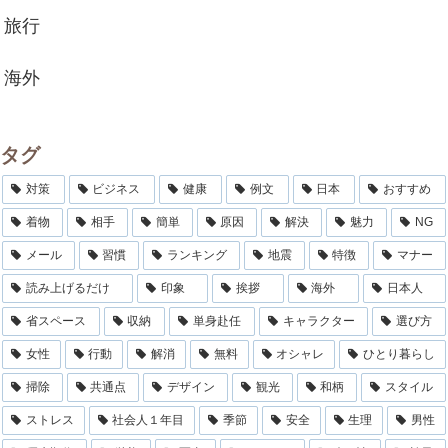
旅行
海外
タグ
対策
ビジネス
健康
例文
日本
おすすめ
着物
相手
簡単
原因
解決
魅力
NG
メール
習慣
ランキング
地震
特徴
マナー
読み上げるだけ
印象
挨拶
海外
日本人
省スペース
収納
単身赴任
キャラクター
選び方
女性
行動
解消
無料
オシャレ
ひとり暮らし
掃除
共通点
デザイン
観光
和柄
スタイル
ストレス
社会人１年目
季節
安全
生理
男性