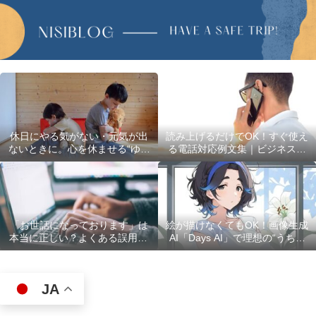
休日にやる気がない・元気が出
読み上げるだけでOK！すぐ使え
ないときに。心を休ませる“ゆる
る電話対応例文集｜ビジネスで
い過ごし方”5選
使える最初の言葉・最後の言葉
も完全網羅
「お世話になっております」は
絵が描けなくてもOK！画像生成
本当に正しい？よくある誤用10
AI「Days AI」で理想の“うちの
選
子”キャラクターを作ってみた体
験レポ
JA